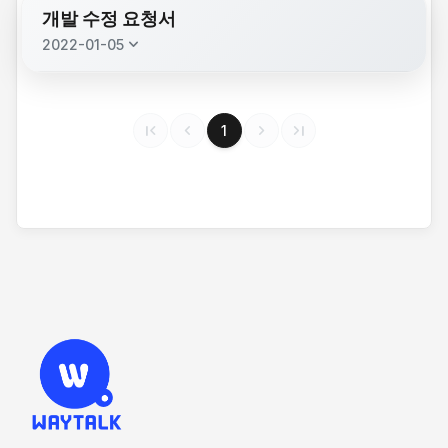
개발 수정 요청서
keyboard_arrow_down
2022-01-05
description
웨이톡 개발수정 요청서.pdf
(195.8 KB)
first_page
chevron_left
chevron_right
last_page
1