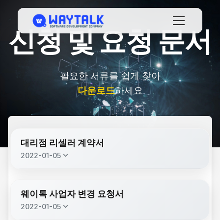
신청 및 요청 문서
필요한 서류를 쉽게 찾아
다운로드
하세요
대리점 리셀러 계약서
keyboard_arrow_down
2022-01-05
description
대리점 리셀러 계약서.pdf
(181.4 KB)
웨이톡 사업자 변경 요청서
description
고객정보 보호 서약서.pdf
keyboard_arrow_down
(107.9 KB)
2022-01-05