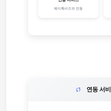
웨이톡비즈와 연동
연동 서
sync