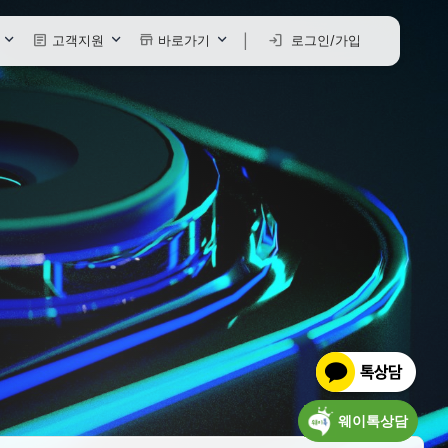
article
store
login
고객지원
바로가기
로그인/가입
|
그램 다운로드
ASP 파트너
대리점 페이지
 매뉴얼
ERP 사장님
 요청서
사장님 사이트
 지원 요청하기
.NET 소비자
사소개
개인 사이트
SUJU 수발주
발주전용 사이트
B2C 쇼핑몰 소비자
웨이톡솔루션 스토어몰
B2C 쇼핑몰 파트너
웨이톡상담
파트너사 B2B몰