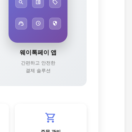
search
account_balance_wallet
local_offer
support_agent
schedule
security
웨이톡페이 앱
간편하고 안전한
결제 솔루션
shopping_cart
주문 관리