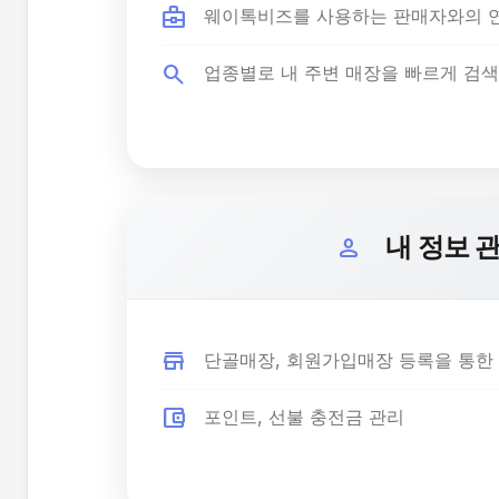
business_center
웨이톡비즈를 사용하는 판매자와의 
search
업종별로 내 주변 매장을 빠르게 검색
내 정보 
person
store
단골매장, 회원가입매장 등록을 통한
account_balance_wallet
포인트, 선불 충전금 관리