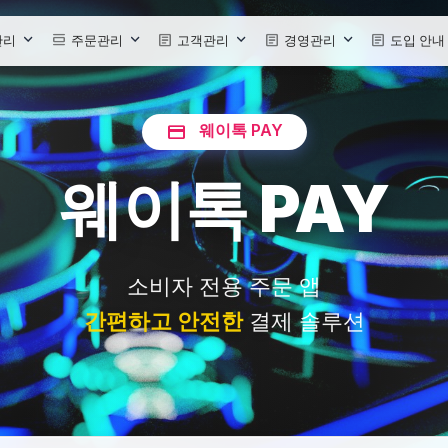
view_day
article
article
article
관리
주문관리
고객관리
경영관리
도입 안내
약
웨이톡QR오더
웨이톡CRM
웨이톡ERP
서비스정책
프로
payment
웨이톡 PAY
기표
웨이톡TABLE오더
웨이톡POS
웨이톡CMS
요금 정책
사용
웨이톡 PAY
이팅
웨이톡KIOSK
웨이톡포인트
웨이톡 수발주
도입/상담 신청
업무
ID
웨이톡콜KDS
문자 EMAIL 발송
웨이톡전자서명
파트너사 모집
원격
.PAY 연동
웨이톡 BIZ.PAY 연동
웨이톡 BIZ.PAY 연동
결제서비스
서비스 결제
회
웨이톡 BIZ.PAY 연동
소비자 전용 주문 앱
간편하고 안전한
결제 솔루션